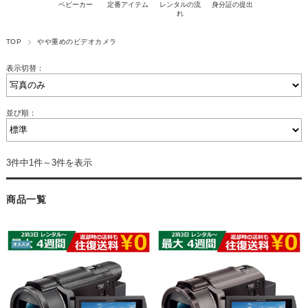
ベビーカー
定番アイテム
レンタルの流
身分証の提出
れ
TOP
やや重めのビデオカメラ
表示切替：
並び順：
3件中1件～3件を表示
商品一覧