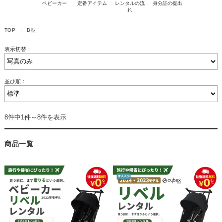
ベビーカー
定番アイテム
レンタルの流
身分証の提出
れ
TOP
B型
表示切替：
並び順：
8件中1件～8件を表示
商品一覧