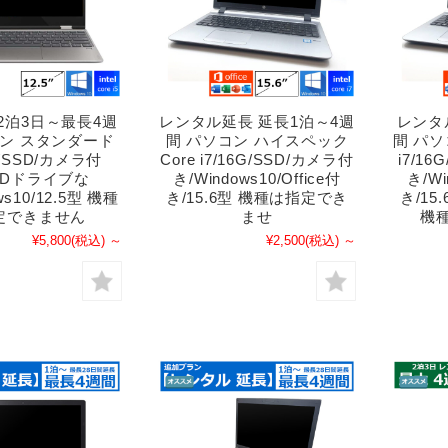
2泊3日～最長4週
レンタル延長 延長1泊～4週
レンタ
コン スタンダード
間 パソコン ハイスペック
間 パソ
i5/SSD/カメラ付
Core i7/16G/SSD/カメラ付
i7/1
VDドライブな
き/Windows10/Office付
き/Wi
ws10/12.5型 機種
き/15.6型 機種は指定でき
き/1
定できません
ませ
機
¥5,800
(税込)
～
¥2,500
(税込)
～