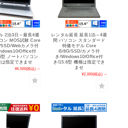
ル 2泊3日～最長4週
レンタル延長 延長1泊～4週
コン MOS試験 Core
間 パソコン スタンダード
6G/SSD/Webカメラ付
特価モデル Core
ndows10/Office付
i5/8G/SSD/カメラ付
5.6型 ノートパソコン
き/Windows10/Office付
種は指定できませ
き/15.6型 機種は指定でき
ませ
¥6,500
(税込)
～
¥2,000
(税込)
～