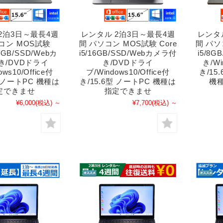
2泊3日～最長4週
レンタル 2泊3日～最長4週
レンタ
コン MOS試験
間 パソコン MOS試験 Core
間 パソ
/8GB/SSD/Webカ
i5/16GB/SSD/Webカメラ付
i5/8
き/DVDドライ
き/DVDドライ
き/Wi
ows10/Office付
ブ/Windows10/Office付
き/1
型 ノートPC 機種は
き/15.6型 ノートPC 機種は
機
定できませ
指定できませ
¥6,000
(税込)
～
¥7,700
(税込)
～