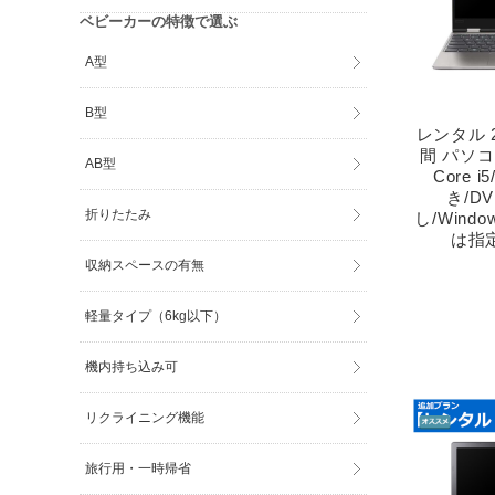
ベビーカーの特徴で選ぶ
A型
B型
レンタル 
間 パソ
AB型
Core 
き/D
折りたたみ
し/Windo
は指
収納スペースの有無
軽量タイプ（6kg以下）
機内持ち込み可
リクライニング機能
旅行用・一時帰省