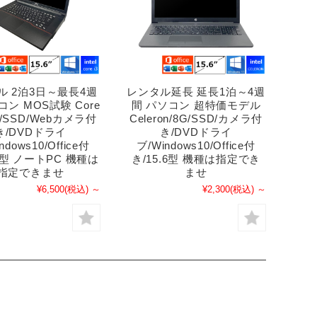
ル 2泊3日～最長4週
レンタル延長 延長1泊～4週
コン MOS試験 Core
間 パソコン 超特価モデル
GB/SSD/Webカメラ付
Celeron/8G/SSD/カメラ付
き/DVDドライ
き/DVDドライ
ndows10/Office付
ブ/Windows10/Office付
.6型 ノートPC 機種は
き/15.6型 機種は指定でき
指定できませ
ませ
¥6,500
(税込)
～
¥2,300
(税込)
～