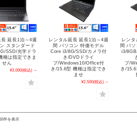
長 延長1泊～4週
レンタル延長 延長1泊～4週
レンタ
コン スタンダード
間 パソコン 特価モデル
間 パソ
/16G/SSD/光学ドラ
Core i3/8G/SSD/カメラ付
i3/8
 機種は指定できま
き/DVDドライ
せん
ブ/Windows10/Office付
ブ/Wi
き/15.6型 機種は指定でき
き/15
¥3,000
(税込)
～
ませ
¥2,500
(税込)
～
16件を表示